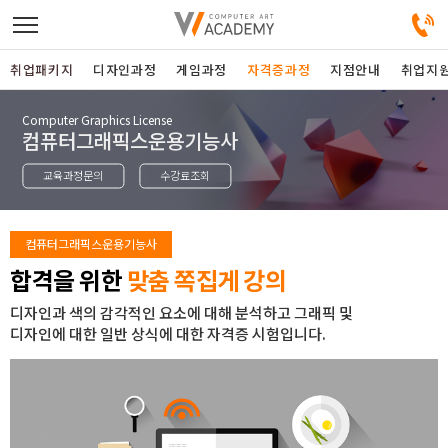
취업패키지
디자인과정
게임과정
자격증과정
지점안내
취업지
Computer Graphics License
디자인정규과정
컴퓨터그래픽스운용기능사
교육과정문의
수강료조회
디자인단과과정
게임과정
컴퓨터그래픽스운용기능사
합격을 위한
맞춤 쪽집게 강의
자격증과정
디자인과 색의 감각적인 요소에 대해 분석하고 그래픽 및
디자인에 대한 일반 상식에 대한 자격증 시험입니다.
커뮤니티
취업패키지