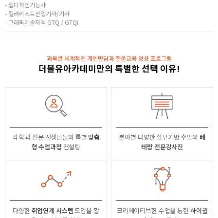
- 웹디자인기능사
- 컬러리스트산업기사/기사
- 그래픽기술자격 GTQ / GTQi
과목별 체계적인 개인면담과 전문교육 양성 프로그램
더블유아카데미만의 특별한 선택 이유!
각 학과 전문 선생님들의
특별
맞춤
분야별
다양한 실무기반 수업의
베
형 수업과정
컨설팅
테랑 전문강사진
다양한
취업연계 시스템
도입을 활
크리에이티브한 수업을 통한
하이퀄