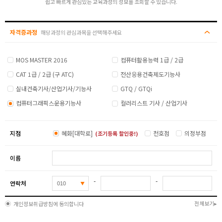
쉽고 빠르게 관심있는 교육과정의 정보를 조회할 수 있습니다.
자격증과정
해당과정의 관심과목을 선택해주세요
MOS MASTER 2016
컴퓨터활용능력 1급 / 2급
CAT 1급 / 2급 (구 ATC)
전산응용건축제도기능사
실내건축기사/산업기사/기능사
GTQ / GTQi
컴퓨터그래픽스운용기능사
컬러리스트 기사 / 산업기사
지점
혜화[대학로]
천호점
의정부점
(조기등록 할인중!)
이름
-
-
연락처
전체보기
개인정보취급방침에 동의합니다