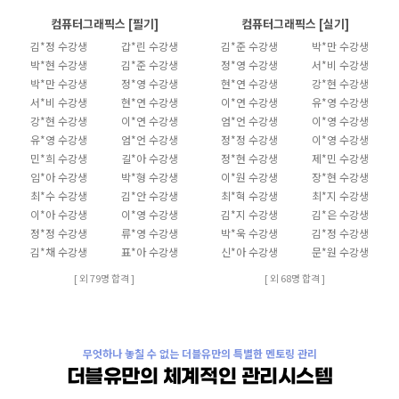
컴퓨터그래픽스 [필기]
컴퓨터그래픽스 [실기]
김*정 수강생
갑*린 수강생
김*준 수강생
박*만 수강생
박*현 수강생
김*준 수강생
정*영 수강생
서*비 수강생
박*만 수강생
정*영 수강생
현*연 수강생
강*현 수강생
서*비 수강생
현*연 수강생
이*연 수강생
유*영 수강생
강*현 수강생
이*연 수강생
엄*언 수강생
이*영 수강생
유*영 수강생
엄*언 수강생
정*정 수강생
이*영 수강생
민*희 수강생
길*아 수강생
정*현 수강생
제*민 수강생
임*아 수강생
박*형 수강생
이*원 수강생
장*현 수강생
최*수 수강생
김*안 수강생
최*혁 수강생
최*지 수강생
이*아 수강생
이*영 수강생
김*지 수강생
김*은 수강생
정*정 수강생
류*영 수강생
박*욱 수강생
김*정 수강생
김*채 수강생
표*아 수강생
신*아 수강생
문*원 수강생
[ 외 79명 합격 ]
[ 외 68명 합격 ]
무엇하나 놓칠 수 없는 더블유만의 특별한 멘토링 관리
더블유만의 체계적인 관리시스템