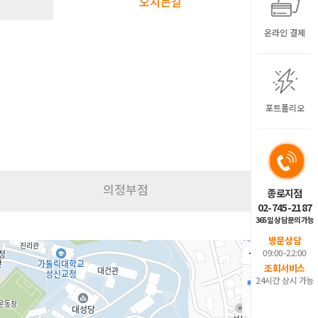
오시는길
온라인 결제
포트폴리오
의정부점
종로지점
02-745-2187
365일 상담문의가능
방문상담
09:00-22:00
조회서비스
24시간 상시 가능