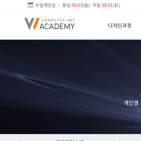
수업개강일
평일
08.03
(월) 주말
08.01
(토)
디자인과정
개인별 