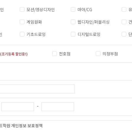
자인
모션/영상디자인
마야/CG
유
게임원화
웹디자인/퍼블리싱
건
인
기초드로잉
디지털드로잉
천호점
의정부점
(조기등록 할인중!)
-
트학원 개인정보 보호정책