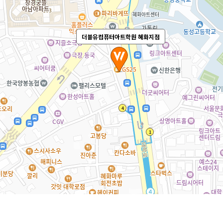
더블유컴퓨터아트학원 천호지점
더블유컴퓨터아트학원 혜화지점
더블유컴퓨터아트학원 의정부점