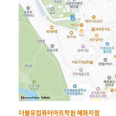
50m
50m
50m
더블유컴퓨터아트학원 혜화지점