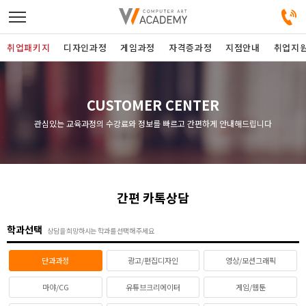
취업패키지
디자인과정
게임과정
자격증과정
지점안내
취업지
디자인정규과정
CUSTOMER CENTER
관심있는 교육과정의 수강료와 정보를 빠르고 간편하게 안내해드립니다
디자인단과과정
게임과정
간편 카톡상담
자격증과정
학과선택
상담을 희망하시는 학과를 선택해 주세요
커뮤니티
단과과정
광고/편집디자인
영상/모션그래픽
취업패키지
마야/CG
유튜브크리에이터
게임/웹툰