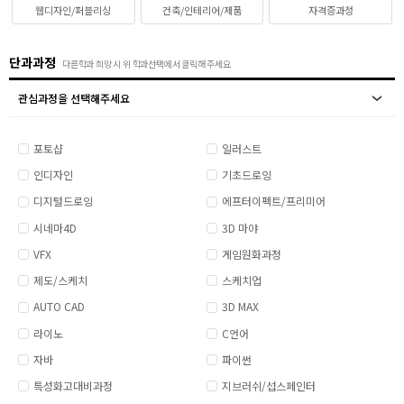
웹디자인/퍼블리싱
건축/인테리어/제품
자격증과정
취업지원센터
단과과정
다른학과 희망 시 위 학과선택에서 클릭해 주세요
고객상담센터
관심과정을 선택해주세요
아카데미소개
포토샵
일러스트
인디자인
기초드로잉
디지털드로잉
에프터이펙트/프리미어
시네마4D
3D 마야
VFX
게임원화과정
제도/스케치
스케치업
AUTO CAD
3D MAX
라이노
C언어
자바
파이썬
특성화고대비과정
지브러쉬/섭스페인터