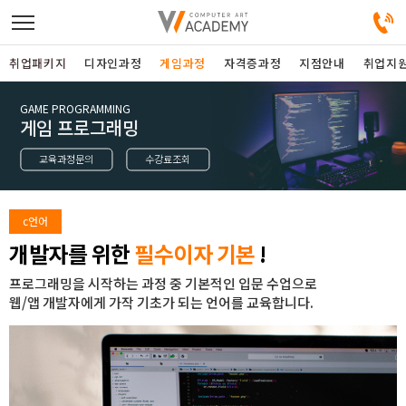
취업패키지
디자인과정
게임과정
자격증과정
지점안내
취업지
GAME PROGRAMMING
디자인정규과정
게임 프로그래밍
교육과정문의
수강료조회
디자인단과과정
게임과정
c언어
개발자를 위한
필수이자 기본
!
자격증과정
프로그래밍을 시작하는 과정 중 기본적인 입문 수업으로
웹/앱 개발자에게 가작 기초가 되는 언어를 교육합니다.
커뮤니티
취업패키지