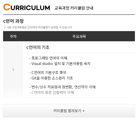
C
URRICULUM
교육과정 커리큘럼 안내
c언어 과정
※ 기본 수업계획표로 강사마다 커리큘럼이 달라질 수 있습니다.
주차
주요과목
c언어의 기초
- 프로그래밍 언어의 이해
- Visual studio 설치 및 기본사용법 숙지
1
- C언어의 기본구조 파악
- Git을 이용한 소스관리 기초
- 변수/상수 자료형과 형변환, 연산자의 이해
- C언어의 표준 입출력의 이해
제어문과 반복문
[ 조건 제어문 ]
- if~else, switch~case, break
논리연산자의 활용
2
[ 반복문 ]