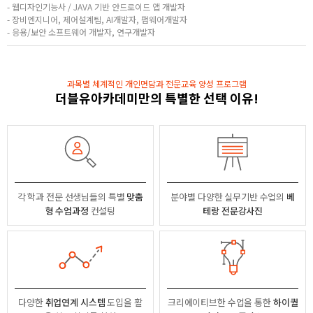
- 웹디자인기능사 / JAVA 기반 안드로이드 앱 개발자
- 장비엔지니어, 제어설계팀, AI개발자, 펌웨어개발자
- 응용/보안 소프트웨어 개발자, 연구개발자
과목별 체계적인 개인면담과 전문교육 양성 프로그램
더블유아카데미만의 특별한 선택 이유!
각 학과 전문 선생님들의
특별
맞춤
분야별
다양한 실무기반 수업의
베
형 수업과정
컨설팅
테랑 전문강사진
다양한
취업연계 시스템
도입을 활
크리에이티브한 수업을 통한
하이퀄