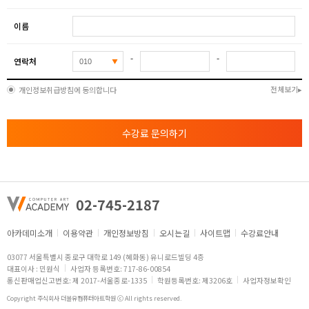
이름
-
-
연락처
전체보기
개인정보취급방침에 동의합니다
수강료 문의하기
02-745-2187
아카데미소개
이용약관
개인정보방침
오시는길
사이트맵
수강료안내
03077 서울특별시 종로구 대학로 149 (혜화동) 유니로드빌딩 4층
대표이사 : 민원식
사업자 등록번호: 717-86-00854
통신판매업신고번호: 제 2017-서울종로-1335
학원등록번호: 제3206호
사업자정보확인
Copyright 주식회사 더블유컴퓨터아트학원 ⓒ All rights reserved.