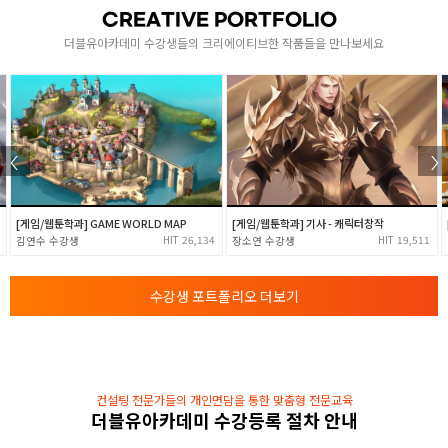
- for, while, do~while
CREATIVE PORTFOLIO
배열의 개념과 문자열 배열 이해
더블유아카데미 수강생들의 크리에이티브한 작품들을 만나보세요
[ 1차원, 2차원, 다차원배열과 배열 정렬 알고리즘 ]
- 버블, 삽입, 선택, 합병, 퀵 정렬
함수와 포인터
- 표준함수의 활용 및 사용자 정의함수
- 가변인자를 가지는 함수와 함수의 재귀호출
3
- 기본 파일 입출력 및 메모리 구조와 포인터의 이해
- 포인터 변수의 활용
[게임/웹툰학과] GAME WORLD MAP
[게임/웹툰학과] 기사 - 캐릭터창작
- 배열변수와 포인터변수와 동적 메모리할당
26,134
19,511
김연수
장소연
- Call By Reference, Value
구조체와 모듈화
수강생 포트폴리오 더보기
4
- 구조체의 이해 및 자기참조 구조체와 LinkedList
- 전처리기의 이해와 활용 및 C언어 모듈화
컨설팅 전문가들의 개인면담을 통한 맞춤형 전문교육
더블유아카데미 수강등록 절차 안내