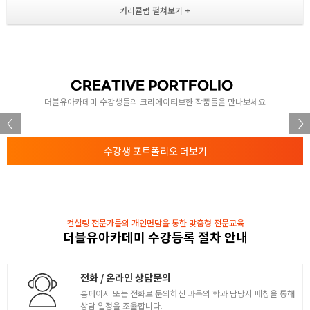
- 폼관련 요소 및 주요속성
- 배경속성
2
- CSS 기초
- Es6버전에서 추가된 내용들
CREATIVE PORTFOLIO
HTML, CSS 활용
더블유아카데미 수강생들의 크리에이티브한 작품들을 만나보세요
- border-radius, border 속성
3
- 배치속성 : display
수강생 포트폴리오 더보기
- 위치속성 : position
- 오디오, 비디오
HTML, CSS 활용 2
- 배치속성2 : float
컨설팅 전문가들의 개인면담을 통한 맞춤형 전문교육
- 변형속성, 변환속성
4
더블유아카데미 수강등록 절차 안내
- 애니메이션
- git을 활용한 버전관리
전화 / 온라인 상담문의
홈페이지 또는 전화로 문의하신 과목의 학과 담당자 매칭을 통해
HTML, CSS 활용 심화
상담 일정을 조율합니다.