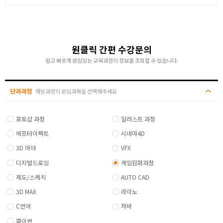
원클릭 간편 수강문의
쉽고 빠르게 관심있는 교육과정의 정보를 조회할 수 있습니다.
단과과정
해당과정의 관심과목을 선택해주세요
포토샵 과정
일러스트 과정
에프터이펙트
시네마4D
3D 마야
VFX
디지털드로잉
게임원화과정
제도/스케치
AUTO CAD
3D MAX
라이노
C언어
자바
파이썬