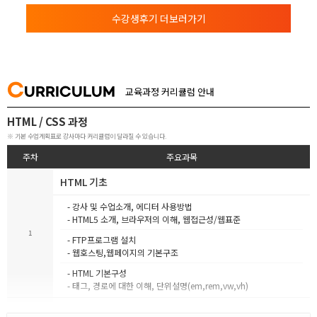
수강생후기 더보러가기
C
URRICULUM
교육과정 커리큘럼 안내
HTML / CSS 과정
※ 기본 수업계획표로 강사마다 커리큘럼이 달라질 수 있습니다.
주차
주요과목
HTML 기초
- 강사 및 수업소개, 에디터 사용방법
- HTML5 소개, 브라우저의 이해, 웹접근성/웹표준
1
- FTP프로그램 설치
- 웹호스팅,웹페이지의 기본구조
- HTML 기본구성
- 태그, 경로에 대한 이해, 단위설명(em,rem,vw,vh)
HTML FORM, CSS 기초