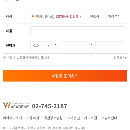
지점
혜화[대학로]
천호점
의정부점
(조기등록 할인중!)
이름
-
-
연락처
전체보기
개인정보취급방침에 동의합니다
수강료 문의하기
02-745-2187
아카데미소개
이용약관
개인정보방침
오시는길
사이트맵
수강료안내
03077 서울특별시 종로구 대학로 149 (혜화동) 유니로드빌딩 4층