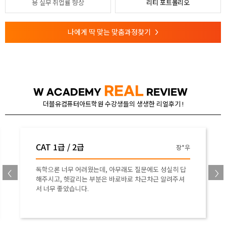
용
실무 취업률 향상
리티 포트폴리오
나에게 딱 맞는 맞춤과정찾기
>
REAL
W ACADEMY
REVIEW
더블유컴퓨터아트학원 수강생들의 생생한 리얼후기 !
CAT 1급 / 2급
장*우
독학으론 너무 어려웠는데, 아무래도 질문에도 성실히 답
해주시고, 헷갈리는 부분은 바로바로 차근차근 알려주셔
서 너무 좋았습니다.