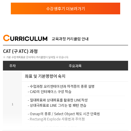
수강생후기 더보러가기
C
URRICULUM
교육과정 커리큘럼 안내
CAT (구 ATC) 과정
※ 기본 수업계획표로 강사마다 커리큘럼이 달라질 수 있습니다.
주차
주요과목
좌표 및 기본명령어 숙지
- 수업과정 오리엔테이션과 자격증의 종류 설명
- CAD의 인터페이스 구성 학습
- 절대좌표와 상대좌표를 활용한 LINE작성
1
- 상대극좌표로 LINE 그리는 법 패턴 연습
- Osnap의 종류 / Select Object 제도 시간 단축법
- Rectang과 Explode 사용법과 주의점
- Dist & List를 활용한 길이 수정법