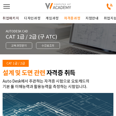
취업패키지
디자인과정
게임과정
자격증과정
지점안내
취업지
AUTODESK CAD
디자인정규과정
CAT 1급 / 2급 (구 ATC)
교육과정문의
수강료조회
디자인단과과정
게임과정
CAT 1급 / 2급
설계 및 도면 관련
자격증 취득
자격증과정
Auto Desk에서 주관하는 자격증 시험으로 오토캐드의
기본 툴 이해능력과 활용능력을 측정하는 시험입니다.
커뮤니티
취업패키지