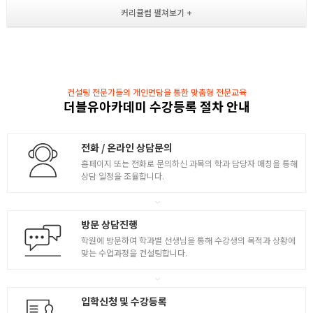
- Arc, Ellipse, Polygon, Offset의 사용법
도면에 대한 이해 / 재질 표현 / 평면도 제작
- Trim, Extend, Fillet, Chamfer 작업법
- Mirror로 복사하는 법 및 객체 이동 및 복사
- Polar / Rectangle Array 방법 및 Rotate 작업법
2
컨설팅 전문가들의 개인면담을 통한 맞춤형 전문교육
더블유아카데미 수강등록 절차 안내
- Break, Strstch, Scale 작업법
- Solid, Donut, Tracc를 활용한 태극기 제작
- Layer 제작법 학습
전화 / 온라인 상담문의
- Properties , Matchprop를 활용한 회의실 드로잉
홈페이지 또는 전화로 문의하신 과목의 학과 담당자 매칭을 통해
수정명령 / 객체변환 / 레이어생성
상담 일정을 조율합니다.
- Hatch의 정의와 적용 및 수정 방법 학습
- Mline, Mledit, Mstyle을 활용한 벽체 드로잉
방문 상담진행
3
학원에 방문하여 학과별 선생님을 통해 수강생의 목적과 상황에
- Block, Design Center을 활용한 가구 배치
맞는 수업과정을 컨설팅합니다.
- 이미지 삽입 및 수정 교육
- Xref 사용 및 피드백 수정 작업
2차원도면제작 / 기출 모의고사 풀이
입학신청 및 수강등록