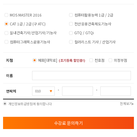
MOS MASTER 2016
컴퓨터활용능력 1급 / 2급
CAT 1급 / 2급 (구 ATC)
전산응용건축제도기능사
실내건축기사/산업기사/기능사
GTQ / GTQi
컴퓨터그래픽스운용기능사
컬러리스트 기사 / 산업기사
지점
혜화[대학로]
천호점
의정부점
(조기등록 할인중!)
이름
-
-
연락처
전체보기
개인정보취급방침에 동의합니다
수강료 문의하기