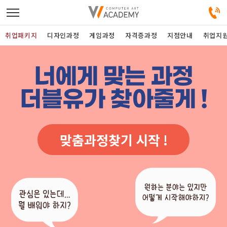
취업패키지
디자인과정
게임과정
자격증과정
지점안내
취업지
디자인정규과정
너에게 맞는 과정
더블유가 찾아줄게 !
디자인단과과정
게임과정
맞춤과정찾기 시작 !
자격증과정
커뮤니티
취업패키지