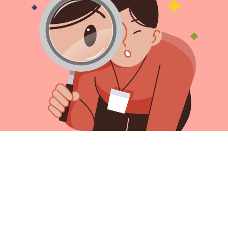
02-745-2187
아카데미소개
이용약관
개인정보방침
오시는길
사이트맵
수강료안내
03077 서울특별시 종로구 대학로 149 (혜화동) 유니로드빌딩 4층
대표이사 : 민원식
사업자 등록번호: 717-86-00854
통신판매업신고번호: 제 2017-서울종로-1335
학원등록번호: 제3206호
사업자정보확인
Copyright 주식회사 더블유컴퓨터아트학원 ⓒ All rights reserved.