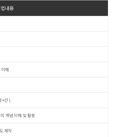
수업내용
화 이해
+선 )
의 개념 이해 및 활용
면도 제작