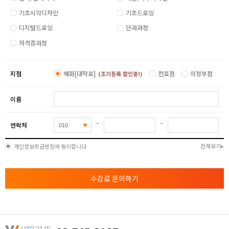
기초시각디자인
기초드로잉
디지털드로잉
단과과정
자격증과정
지점
혜화[대학로]
천호점
의정부점
(조기등록 할인중!)
이름
-
-
연락처
전체보기
개인정보취급방침에 동의합니다
수강료 문의하기