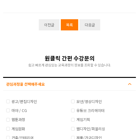
이전글
목록
다음글
원클릭 간편 수강문의
쉽고 빠르게 관심있는 교육과정의 정보를 조회할 수 있습니다.
관심과정을 선택해주세요
광고/편집디자인
모션/영상디자인
마야 / CG
유튜브 크리에이터
웹툰과정
게임기획
게임원화
웹디자인/퍼블리싱
건축/인테리어
제품/가구디자인