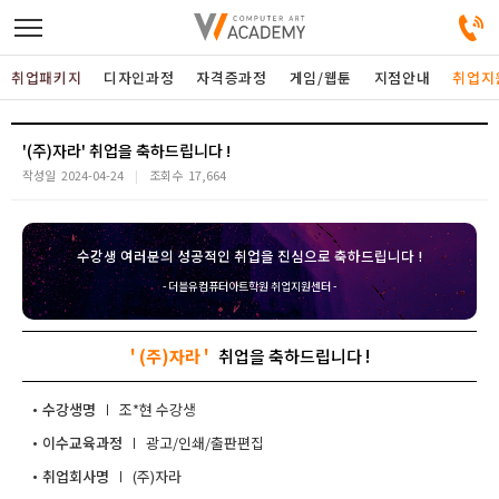
취업패키지
디자인과정
자격증과정
게임/웹툰
지점안내
취업지
디자인정규과정
'(주)자라'
작성일
2024-04-24
조회수
17,664
디자인단과과정
수강생 여러분의 성공적인 취업을 진심으로 축하드립니다 !
게임과정
- 더블유컴퓨터아트학원 취업지원센터 -
자격증과정
' (주)자라 '
커뮤니티
수강생명
조*현
이수교육과정
광고/인쇄/출판편집
취업패키지
취업회사명
(주)자라