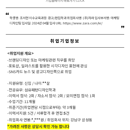
기업홈페이지 바로가기 CLICK
학생명: 조서현 이수교육과정: 광고/편집학과 취업회사명: (주)자라 입사부서명: 마케팅
디자인팀 입사일: 2024년 04월 입사 URL: https://www.zara.com/kr/
취업기업정보
<취업지원 개요>
-브랜딩디자인 또는 마케팅관련 직무를 희망
-포토샵, 일러스트를 활용한 시각디자인 표현에 관심
-SNS카드 뉴스 및 광고디자인쪽으로 취업
-지원유형: 신입 / 나이:
**
살
-전공유무: 섬유패턴디자인학과
-이력서 첨삭: 2회 / 자소서 첨삭: 2회 / 모의면접 첨삭: 1회
-수업기간: 11개월
-취준기간(취업면담 시점으로부터): 약 3개월
-이력서지원: 5건 / 서류합격 후 면접:
5
건
-취업회사 연봉:
*,***
원 / 취업회사 위치: 강남구 삼성동
*가려진 사항은 상담시 확인 가능 합니다