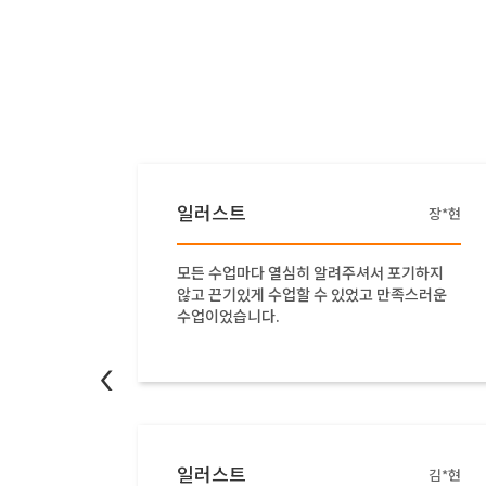
일러스트
서*우
장*현
께서 친
모든 수업마다 열심히 알려주셔서 포기하지
움이 되
않고 끈기있게 수업할 수 있었고 만족스러운
니다.
수업이었습니다.
<
일러스트
엄*원
김*현