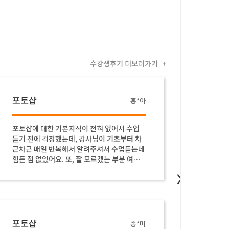
수강생후기 더보러가기
+
포토샵
포토
홍*아
포토샵에 대한 기본지식이 전혀 없어서 수업
세세하게
듣기 전에 걱정했는데, 강사님이 기초부터 차
기초를 
근차근 매일 반복해서 알려주셔서 수업듣는데
힘든 점 없었어요. 또, 잘 모르겠는 부분 여쭈
어보면 친절히 차근차근 알려주셔서 좋았어요
>
포토샵
포토
송*미