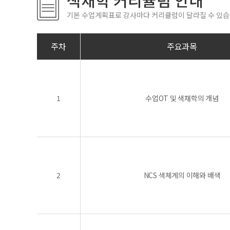
색채학 커리큘럼 안내
기본 수업계획표로 강사마다 커리큘럼이 달라질 수 있습
주차
주요과목
1
수업OT 및 색채학의 개념
2
NCS 색체계의 이해와 배색