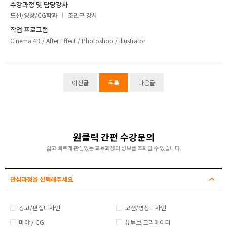
수강과정 및 담당강사
취업지원센터
모션/영상/CG학과
조민규 강사
작업 프로그램
고객상담센터
Cinema 4D / After Effect / Photoshop / Illustrator
아카데미소개
이전글
목록
다음글
원클릭 간편 수강문의
쉽고 빠르게 관심있는 교육과정의 정보를 조회할 수 있습니다.
관심과정을 선택해주세요
광고/편집디자인
모션/영상디자인
마야 / CG
유튜브 크리에이터