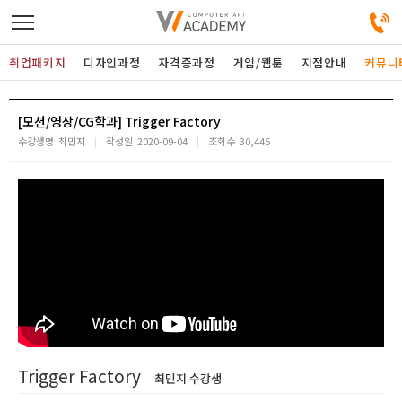
취업패키지
디자인과정
자격증과정
게임/웹툰
지점안내
커뮤니
디자인정규과정
[모션/영상/CG학과] Trigger Factory
수강생명
최민지
작성일
2020-09-04
조회수
30,445
디자인단과과정
게임과정
자격증과정
커뮤니티
취업패키지
Trigger Factory
최민지 수강생