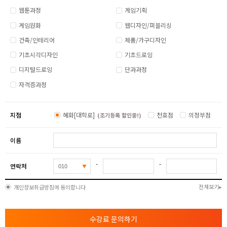
웹툰과정
게임기획
게임원화
웹디자인/퍼블리싱
건축/인테리어
제품/가구디자인
기초시각디자인
기초드로잉
디지털드로잉
단과과정
자격증과정
지점
혜화[대학로]
천호점
의정부점
(조기등록 할인중!)
이름
-
-
연락처
전체보기
개인정보취급방침에 동의합니다
수강료 문의하기